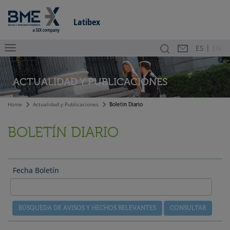
Latibex
|
Buscador
Contacto
En
ES
EN
ACTUALIDAD Y
PUBLICACIONES
Home
Actualidad y Publicaciones
Boletín Diario
BOLETÍN DIARIO
Fecha Boletín
BÚSQUEDA DE AVISOS Y HECHOS RELEVANTES