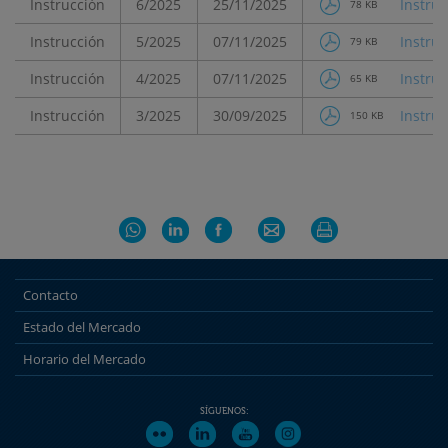
Instrucción
6/2025
25/11/2025
Instru
78 KB
Instrucción
5/2025
07/11/2025
Instru
79 KB
Instrucción
4/2025
07/11/2025
Instruc
65 KB
Instrucción
3/2025
30/09/2025
Instru
150 KB
Contacto
Estado del Mercado
Horario del Mercado
SÍGUENOS: