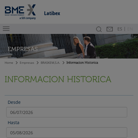
Latibex
|
Buscador
Contacto
En
ES
EN
EMPRESAS
Home
Empresas
BRASKEM,S.A.
Informacion Historica
INFORMACION HISTORICA
Desde
Hasta