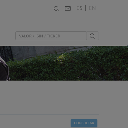
|
Buscador
Contacto
English
ES
EN