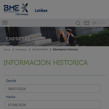
Latibex
|
Buscador
Contacto
En
ES
EN
EMPRESAS
Home
Empresas
NEOENERGIA
Informacion Historica
INFORMACION HISTORICA
Desde
Hasta