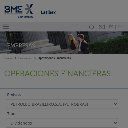
Latibex
|
Buscador
Contacto
En
ES
EN
EMPRESAS
Home
Empresas
Operaciones Financieras
OPERACIONES FINANCIERAS
Emisora
Tipo