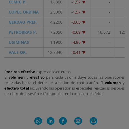
CEMIG P.
1,8800
-1,57
-
COPEL ORDINA
2,5000
-1,57
-
GERDAU PREF.
4,2200
-3,65
-
PETROBRAS P.
7,2050
-0,69
16.672
120.
USIMINAS
1,1900
-4,80
-
VALE OR.
12,7340
-0,41
-
Precios
y
efectivo
expresados en euros.
El
volumen
y
efectivo
para cada valor incluye todas las operaciones
realizadas hasta el cierre de la sesión de contratación. El
volumen
y
efectivo total
incluyendo las operaciones especiales realizadas después
del cierre de la sesión está disponible en la consulta histórica.