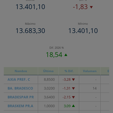
13.401,10
-1,83
Máximo
Mínimo
13.683,30
13.401,10
Dif. 2026 %
18,54
Nombre
Último
% Dif.
Volumen
Efe
AXIA PREF. C
8,8500
-3,28
-
BA. BRADESCO
3,0200
-1,31
14
BRADESPAR PR
3,6400
-2,15
-
BRASKEM PR.A
1,0000
3,09
-