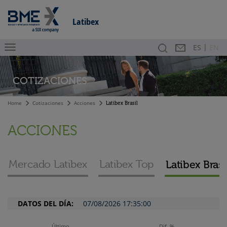
Latibex
|
Buscador
Contacto
En
ES
EN
COTIZACIONES
Home
Cotizaciones
Acciones
Latibex Brasil
ACCIONES
Mercado Latibex
Latibex Top
Latibex Brasi
DATOS DEL DÍA:
07/08/2026 17:35:00
Último
Dif. %